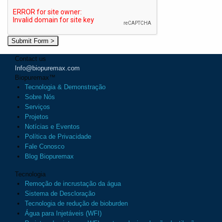
Contact us
Info@biopuremax.com
Biopuremax
™
Tecnologia & Demonstração
Sobre Nós
Serviços
Projetos
Notícias e Eventos
Política de Privacidade
Fale Conosco
Blog Biopuremax
Tecnologia
Remoção de incrustação da água
Sistema de Descloração
Tecnologia de redução de bioburden
Água para Injetáveis (WFI)