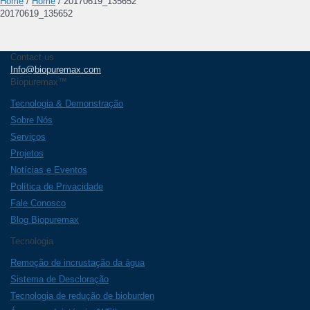
Home
/
Home
/
20170619_135652
20170619_135652
Contact us
Info@biopuremax.com
Biopuremax
™
Tecnologia & Demonstração
Sobre Nós
Serviços
Projetos
Notícias e Eventos
Política de Privacidade
Fale Conosco
Blog Biopuremax
Tecnologia
Remoção de incrustação da água
Sistema de Descloração
Tecnologia de redução de bioburden