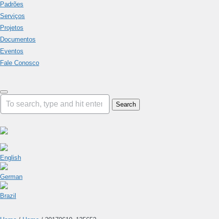
Padrões
Serviços
Projetos
Documentos
Eventos
Fale Conosco
Search
English
German
Brazil